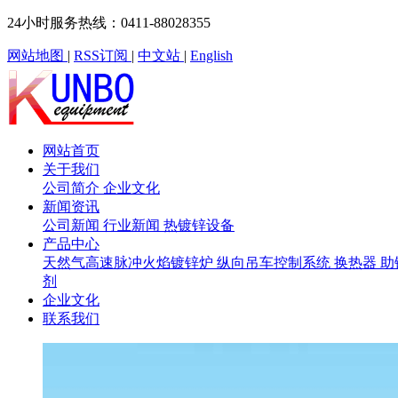
24小时服务热线：0411-88028355
网站地图
|
RSS订阅
|
中文站
|
English
网站首页
关于我们
公司简介
企业文化
新闻资讯
公司新闻
行业新闻
热镀锌设备
产品中心
天然气高速脉冲火焰镀锌炉
纵向吊车控制系统
换热器
助
剂
企业文化
联系我们