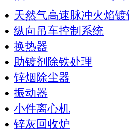
天然气高速脉冲火焰镀
纵向吊车控制系统
换热器
助镀剂除铁处理
锌烟除尘器
振动器
小件离心机
锌灰回收炉