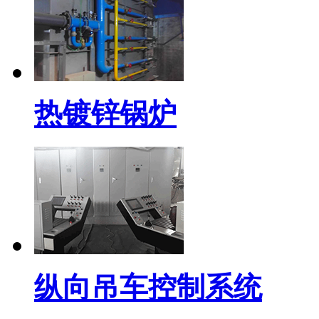
热镀锌锅炉
纵向吊车控制系统