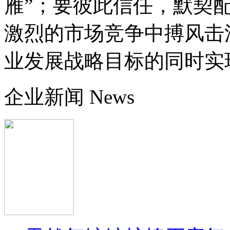
雁”；要彼此信任，默契
激烈的市场竞争中搏风击
业发展战略目标的同时实
企业新闻
News