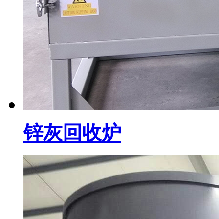
锌灰回收炉