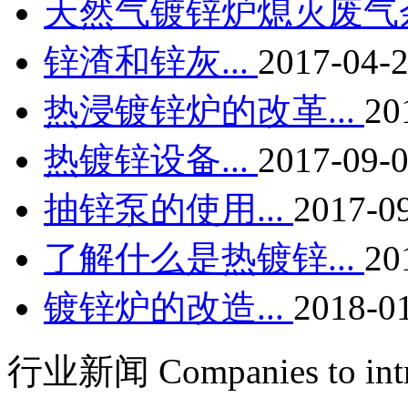
天然气镀锌炉熄灭废气余
锌渣和锌灰...
2017-04-
热浸镀锌炉的改革...
20
热镀锌设备...
2017-09-
抽锌泵的使用...
2017-0
了解什么是热镀锌...
20
镀锌炉的改造...
2018-0
行业新闻
Companies to int