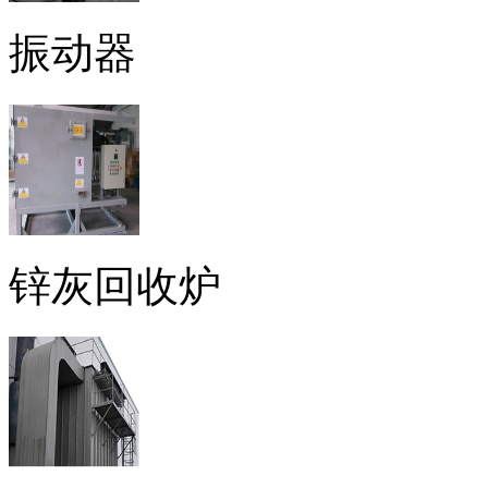
振动器
锌灰回收炉