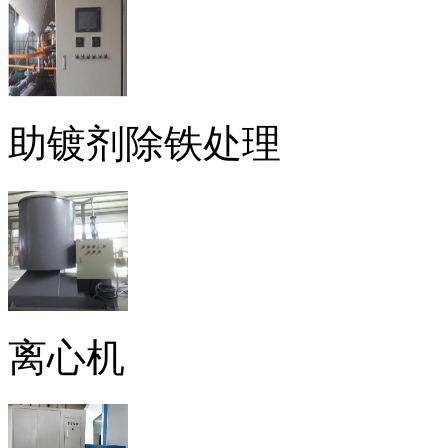
助镀剂除铁处理
离心机