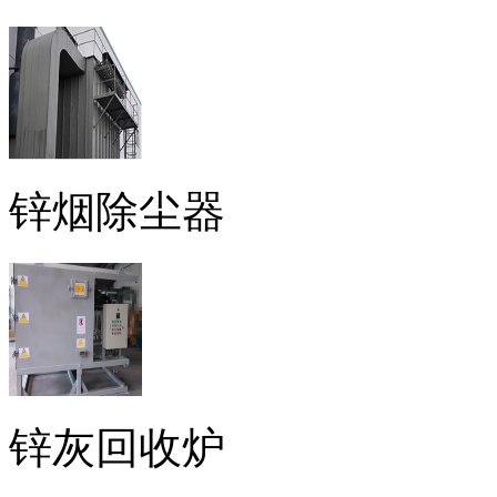
锌烟除尘器
锌灰回收炉